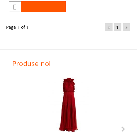
Page 1 of 1
«
1
»
Produse noi