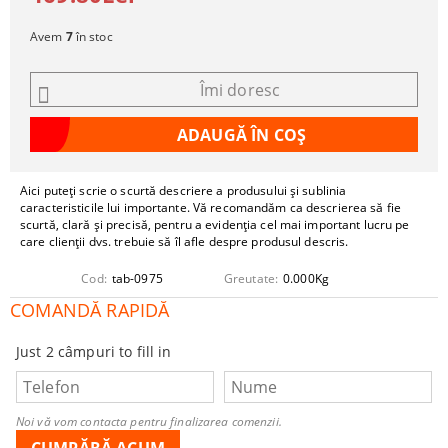
Avem
7
în stoc
Îmi doresc
Aici puteți scrie o scurtă descriere a produsului și sublinia
caracteristicile lui importante. Vă recomandăm ca descrierea să fie
scurtă, clară și precisă, pentru a evidenția cel mai important lucru pe
care clienții dvs. trebuie să îl afle despre produsul descris.
Cod:
tab-0975
Greutate:
0.000
Kg
COMANDĂ RAPIDĂ
Just 2 câmpuri to fill in
Noi vă vom contacta pentru finalizarea comenzii.