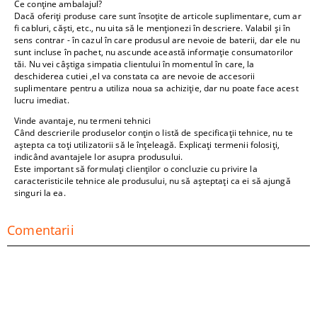
Ce conține ambalajul?
Dacă oferiți produse care sunt însoțite de articole suplimentare, cum ar
fi cabluri, căști, etc., nu uita să le menționezi în descriere. Valabil și în
sens contrar - în cazul în care produsul are nevoie de baterii, dar ele nu
sunt incluse în pachet, nu ascunde această informație consumatorilor
tăi. Nu vei câștiga simpatia clientului în momentul în care, la
deschiderea cutiei ,el va constata ca are nevoie de accesorii
suplimentare pentru a utiliza noua sa achiziție, dar nu poate face acest
lucru imediat.
Vinde avantaje, nu termeni tehnici
Când descrierile produselor conțin o listă de specificații tehnice, nu te
aștepta ca toți utilizatorii să le înțeleagă. Explicați termenii folosiți,
indicând avantajele lor asupra produsului.
Este important să formulați clienților o concluzie cu privire la
caracteristicile tehnice ale produsului, nu să așteptați ca ei să ajungă
singuri la ea.
Comentarii