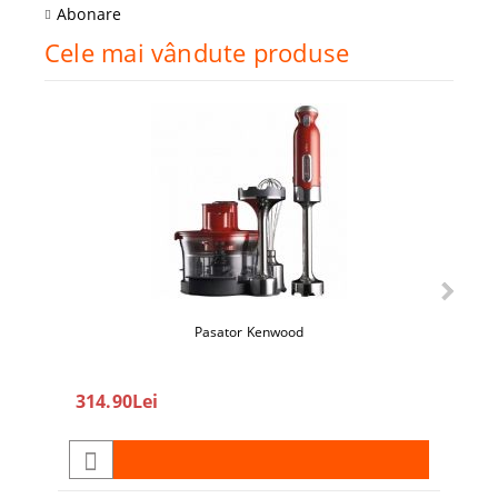
Abonare
Cele mai vândute produse
Pasator Kenwood
360
314.90Lei
450.0