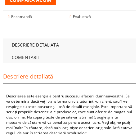
Recomandă
Evaluează
DESCRIERE DETALIATĂ
COMENTARII
Descriere detaliată
Descrierea este esențială pentru succesul afacerii dumneavoastră. Ea
va determina dacă veți transforma un vizitator într-un client, sau îl vei
respinge cu texte obscure și lipsă de detalii esențiale. Este important să
scrieți propriile descrieri ale produselor, care sunt oferite de magazinul
dvs. online. Nu copiați texte de pe site-uri străine! Google și alte
motoare de căutare vă va penaliza pentru acest lucru. Veți obține poziții
mai înalte în căutare, dacă publicați niște descrieri originale. Iată cateva
reguli de aur în scrierea descrierii produselor: