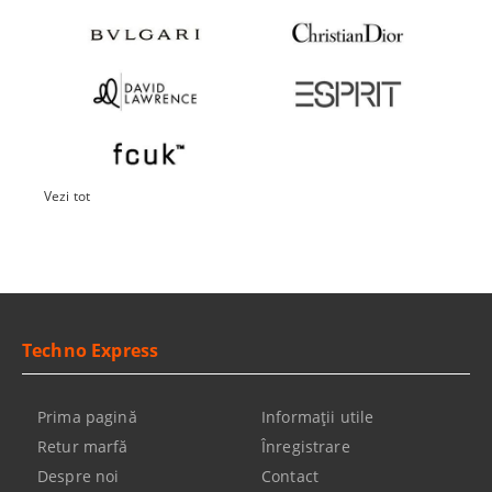
Vezi tot
Techno Express
Prima pagină
Informaţii utile
Retur marfă
Înregistrare
Despre noi
Contact