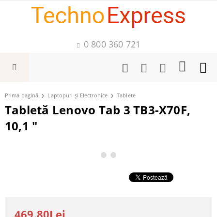
0 800 360 721
Prima pagină
Laptopuri și Electronice
Tablete
Tabletă Lenovo Tab 3 TB3-X70F,
10,1 "
469.80Lei