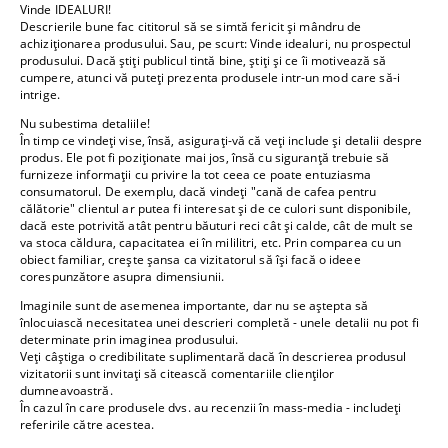
Vinde IDEALURI!
Descrierile bune fac cititorul să se simtă fericit și mândru de
achiziționarea produsului. Sau, pe scurt: Vinde idealuri, nu prospectul
produsului. Dacă știți publicul tintă bine, știți și ce îi motivează să
cumpere, atunci vă puteți prezenta produsele intr-un mod care să-i
intrige.
Nu subestima detaliile!
În timp ce vindeți vise, însă, asigurați-vă că veți include și detalii despre
produs. Ele pot fi poziționate mai jos, însă cu siguranță trebuie să
furnizeze informații cu privire la tot ceea ce poate entuziasma
consumatorul. De exemplu, dacă vindeți "cană de cafea pentru
călătorie" clientul ar putea fi interesat și de ce culori sunt disponibile,
dacă este potrivită atât pentru băuturi reci cât și calde, cât de mult se
va stoca căldura, capacitatea ei în mililitri, etc. Prin comparea cu un
obiect familiar, crește șansa ca vizitatorul să își facă o ideee
corespunzătore asupra dimensiunii.
Imaginile sunt de asemenea importante, dar nu se aștepta să
înlocuiască necesitatea unei descrieri completă - unele detalii nu pot fi
determinate prin imaginea produsului.
Veți câștiga o credibilitate suplimentară dacă în descrierea produsul
vizitatorii sunt invitați să citească comentariile clienților
dumneavoastră.
În cazul în care produsele dvs. au recenzii în mass-media - includeți
referirile către acestea.