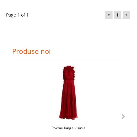
Page 1 of 1
«
1
»
Produse noi
Rochie lunga visinie