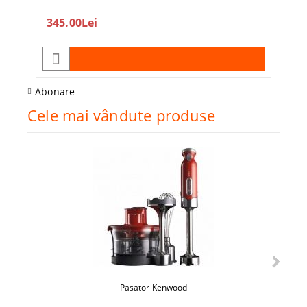
345.00Lei
208
Abonare
Cele mai vândute produse
Pasator Kenwood