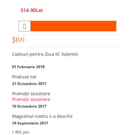
360
314.90Lei
450.0
Ştiri
Cadouri pentru Ziua Sf. Valentin
01 Februarie 2018
Produse noi
21 Octombrie 2017
Promoţii sezoniere
Promoţii sezoniere
10 Octombrie 2017
Magazinul nostru s-a deschis
19 Septembrie 2017
RSS știri