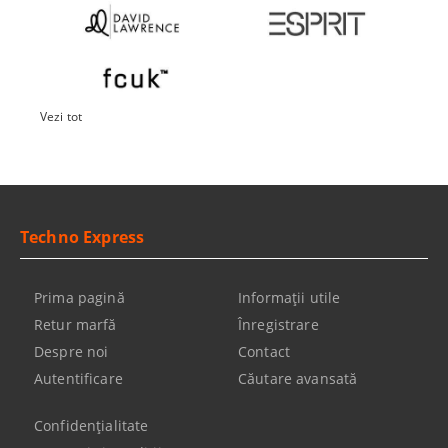
Vezi tot
Techno Express
Prima pagină
Informaţii utile
Retur marfă
Înregistrare
Despre noi
Contact
Autentificare
Căutare avansată
Confidenţialitate