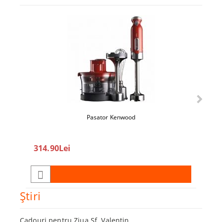
Pasator Kenwood
360
314.90Lei
450.0
Ştiri
Cadouri pentru Ziua Sf. Valentin