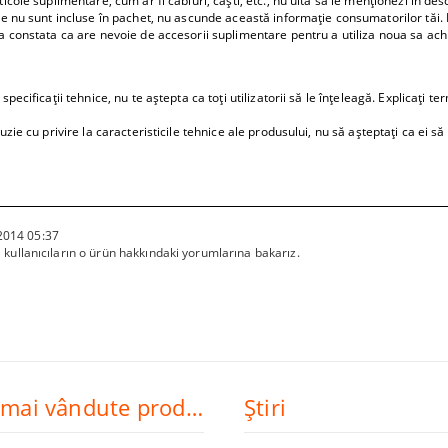
cole suplimentare, cum ar fi cabluri, căști, etc., nu uita să le menționezi în descr
le nu sunt incluse în pachet, nu ascunde această informație consumatorilor tăi. N
a constata ca are nevoie de accesorii suplimentare pentru a utiliza noua sa achi
pecificații tehnice, nu te aștepta ca toți utilizatorii să le înțeleagă. Explicați ter
uzie cu privire la caracteristicile tehnice ale produsului, nu să așteptați ca ei să
2014 05:37
kullanıcıların o ürün hakkındaki yorumlarına bakarız.
Cele mai vândute produse
Ştiri