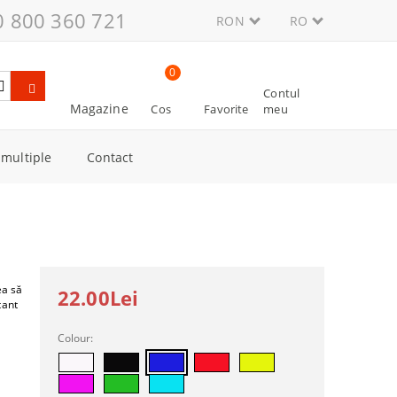
0 800 360 721
RON
RO
0
Contul
Magazine
Cos
Favorite
meu
multiple
Contact
e aur
mitație
ea să
22.00Lei
tant
Colour: