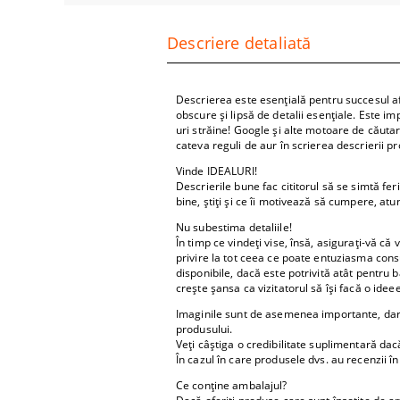
Mobilă 
Ceainic
Descriere detaliată
Forme de
Descrierea este esențială pentru succesul af
obscure și lipsă de detalii esențiale. Este im
uri străine! Google și alte motoare de căutare
cateva reguli de aur în scrierea descrierii p
Vinde IDEALURI!
Descrierile bune fac cititorul să se simtă fer
bine, știți și ce îi motivează să cumpere, atu
Nu subestima detaliile!
În timp ce vindeți vise, însă, asigurați-vă că 
privire la tot ceea ce poate entuziasma consu
disponibile, dacă este potrivită atât pentru bă
crește șansa ca vizitatorul să își facă o id
Imaginile sunt de asemenea importante, dar n
produsului.
Veți câștiga o credibilitate suplimentară dac
În cazul în care produsele dvs. au recenzii î
Ce conține ambalajul?