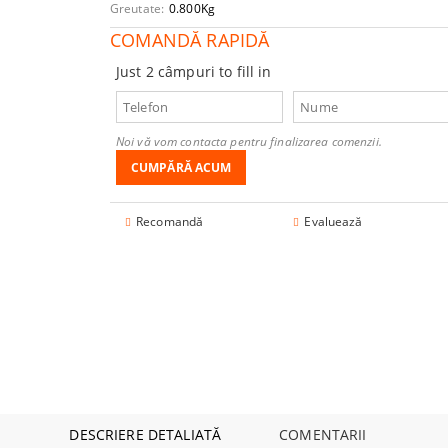
 audio
iţionat
e pantofi și
Greutate:
0.800
Kg
le de Ghidaj
Necklaces
Produse pe bază de miere
educerea de
i
e cu microunde
COMANDĂ RAPIDĂ
Music
Apă
Just 2 câmpuri to fill in
Movies
oare
ți 2
 și primiți
are
Noi vă vom contacta pentru finalizarea comenzii.
ucci
Dining-Room
 alimentare
e Bucătărie
iving
Recomandă
Evaluează
entru Copii
 Caroserie
 Laminat
e
DESCRIERE DETALIATĂ
COMENTARII