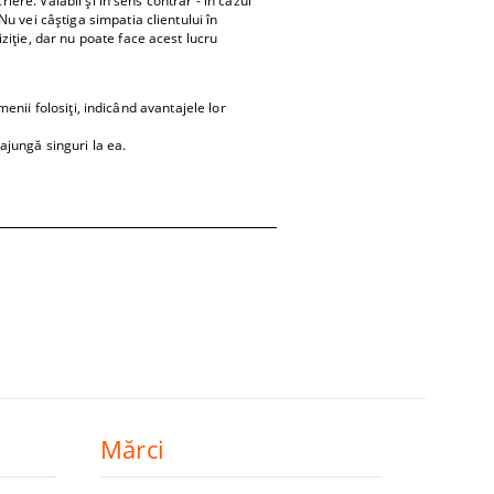
iere. Valabil și în sens contrar - în cazul
u vei câștiga simpatia clientului în
ziție, dar nu poate face acest lucru
menii folosiți, indicând avantajele lor
 ajungă singuri la ea.
Mărci