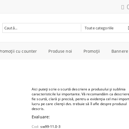
Promoţii cu counter
Produse noi
Promoţii
Bannere 
cere la
one-uri
are
e
Parfumuri
Piese
Sandale
Ficțiune
Copii
Bijuterii d
evizoarele
ri
Foto
e bucătărie
Lac de unghii
Roți
 Baie
Toc Înalt
Cele mai bine vândute în
Bărbați
Bijuterii i
cere la
ze
Video
e
Farduri de pleoape
Anvelope
Aici puteți scrie o scurtă descriere a produsului și sublinia
Bulgară
delele
caracteristicile lui importante. Vă recomandăm ca descrier
ri și Monitoare
to
e călcat
Machiaj
Căști de Protecție Motociclete
Pantofi de sport
Femei
Inele
fie scurtă, clară și precisă, pentru a evidenția cel mai impor
pentru femei
Economie și Afaceri
lucru pe care clienții dvs. trebuie să îl afle despre produsul
 Rucsacuri
Creme de faţă
Echipament Motociclete
ive
ucere
descris.
Colorate
Bracelets
 Coolere laptop
re de păr
Vitamine şi suplimentare
Echipament de Protecție
Vibe
Pantofi sport
Cărți in Limba Engleză
Evaluare:
alimentare
 HD
are
Earrings
 două
Cod:
sw99-11.0-3
Măşti şi şampoane pentru păr
Jocuri