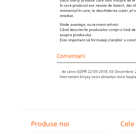
Dacă oferiți produse care sunt însoțite de arti
în care produsul are nevoie de baterii, dar e
momentul în care, la deschiderea cutiei ,el v
imediat.
Vinde avantaje, nu termeni tehnici
Când descrierile produselor conțin o listă de s
asupra produsului.
Este important să formulați clienților o concl
Comentarii
de către
GDPR 22-05-2018
,
03 Decembrie 
İnternetten birşey satın almadan önce başka 
Produse noi