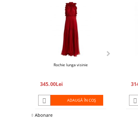
Rochie lunga visinie
Fier de calcat
345.00Lei
208.00Lei
31
ADAUGĂ ÎN COŞ
Abonare