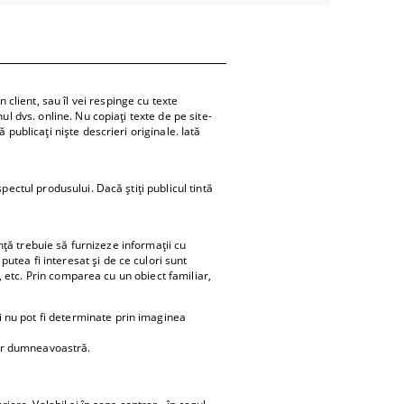
client, sau îl vei respinge cu texte
ul dvs. online. Nu copiați texte de pe site-
 publicați niște descrieri originale. Iată
pectul produsului. Dacă știți publicul tintă
anță trebuie să furnizeze informații cu
utea fi interesat și de ce culori sunt
i, etc. Prin comparea cu un obiect familiar,
i nu pot fi determinate prin imaginea
ilor dumneavoastră.