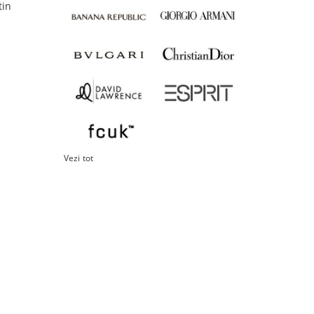
tin
Canon PowerShot A 2500, 16MP,
Vezi tot
99.00Lei
ADAUGĂ ÎN COŞ