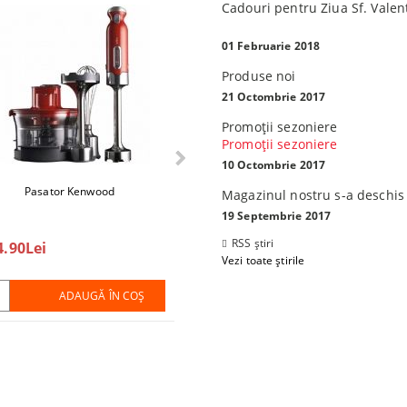
Cadouri pentru Ziua Sf. Valen
01 Februarie 2018
Produse noi
21 Octombrie 2017
Promoţii sezoniere
Promoţii sezoniere
10 Octombrie 2017
 Philips Azur Avansat
Pasator Kenwood
Tabletă Lenovo Tab 3 TB3-X70F, 10,1
Smart 32F5300, 32" (80 cм), Full HD
Magazinul nostru s-a deschis
"
19 Septembrie 2017
360.00Lei
RSS știri
4.90Lei
469.80Lei
450.00Lei
Vezi toate știrile
ADAUGĂ ÎN COŞ
ADAUGĂ ÎN COŞ
ADAUGĂ ÎN COŞ
ADAUGĂ ÎN COŞ