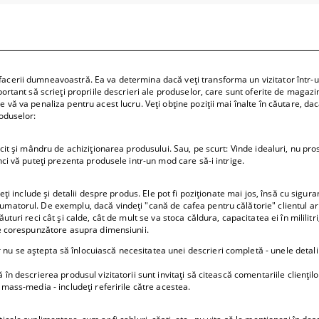
pentru hol
e
 prăjituri
acerii dumneavoastră. Ea va determina dacă veți transforma un vizitator într-un 
portant să scrieți propriile descrieri ale produselor, care sunt oferite de magazin
 vă va penaliza pentru acest lucru. Veți obține poziții mai înalte în căutare, dacă
roduselor:
icit și mândru de achiziționarea produsului. Sau, pe scurt: Vinde idealuri, nu pros
nci vă puteți prezenta produsele intr-un mod care să-i intrige.
veți include și detalii despre produs. Ele pot fi poziționate mai jos, însă cu sigur
matorul. De exemplu, dacă vindeți "cană de cafea pentru călătorie" clientul ar p
uturi reci cât și calde, cât de mult se va stoca căldura, capacitatea ei în mililitr
eee corespunzătore asupra dimensiunii.
u se aștepta să înlocuiască necesitatea unei descrieri completă - unele detali
ă în descrierea produsul vizitatorii sunt invitați să citească comentariile clienț
n mass-media - includeți referirile către acestea.