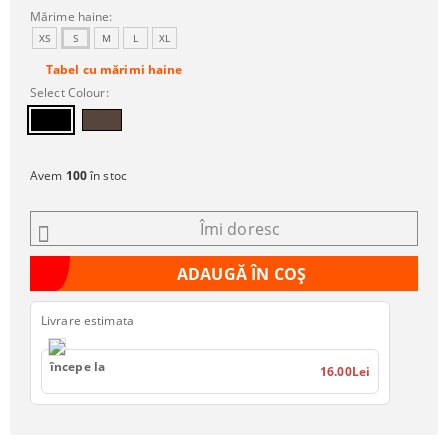
Mărime haine:
XS
S
M
L
XL
Tabel cu mărimi haine
Select Colour:
Avem
100
în stoc
Îmi doresc
Livrare estimata
începe la
16.00Lei