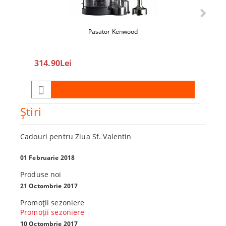
Pasator Kenwood
360
314.90Lei
450.0
Ştiri
Cadouri pentru Ziua Sf. Valentin
01 Februarie 2018
Produse noi
21 Octombrie 2017
Promoţii sezoniere
Promoţii sezoniere
10 Octombrie 2017