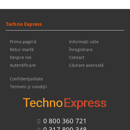
Techno Express
Prima pagină
Informaţii utile
Retur marfă
Înregistrare
Despre noi
Contact
Autentificare
Căutare avansată
Confidenţialitate
Termeni şi condiţii
0 800 360 721
0 317 800 348