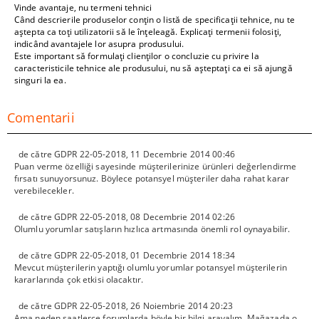
Vinde avantaje, nu termeni tehnici
Când descrierile produselor conțin o listă de specificații tehnice, nu te
aștepta ca toți utilizatorii să le înțeleagă. Explicați termenii folosiți,
indicând avantajele lor asupra produsului.
Este important să formulați clienților o concluzie cu privire la
caracteristicile tehnice ale produsului, nu să așteptați ca ei să ajungă
singuri la ea.
Comentarii
de către
GDPR 22-05-2018
,
11 Decembrie 2014 00:46
Puan verme özelliği sayesinde müşterilerinize ürünleri değerlendirme
fırsatı sunuyorsunuz. Böylece potansyel müşteriler daha rahat karar
verebilecekler.
de către
GDPR 22-05-2018
,
08 Decembrie 2014 02:26
Olumlu yorumlar satışların hızlıca artmasında önemli rol oynayabilir.
de către
GDPR 22-05-2018
,
01 Decembrie 2014 18:34
Mevcut müşterilerin yaptığı olumlu yorumlar potansyel müşterilerin
kararlarında çok etkisi olacaktır.
de către
GDPR 22-05-2018
,
26 Noiembrie 2014 20:23
Ama neden saatlerce forumlarda böyle bir bilgi arayalım. Mağazada o