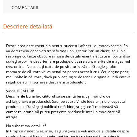
COMENTARII
Descriere detaliată
Descrierea este esențială pentru succesul afacerii dumneavoastră. Ea
va determina dacă veți transforma un vizitator într-un client, sau îl vei
respinge cu texte obscure și lipsă de detalii esențiale. Este important să
scrieți propriile descrieri ale produselor, care sunt oferite de magazinul
dvs. online. Nu copiați texte de pe site-uri străine! Google și alte
motoare de căutare vă va penaliza pentru acest lucru. Veți obține poziții
mai înalte în căutare, dacă publicați niște descrieri originale. Iată cateva
reguli de aur în scrierea descrierii produselor:
Vinde IDEALURI!
Descrierile bune fac cititorul să se simtă fericit și mândru de
achiziționarea produsului. Sau, pe scurt: Vinde idealuri, nu prospectul
produsului. Dacă știți publicul tintă bine, știți și ce îi motivează să
cumpere, atunci vă puteți prezenta produsele intr-un mod care să-i
intrige.
Nu subestima detaliile!
În timp ce vindeți vise, însă, asigurați-vă că veți include și detalii despre
produs. Ele pot fi poziționate mai jos, însă cu siguranță trebuie să