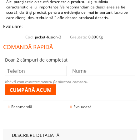
Aici puteți scrie o scurtă descriere a produsului și sublinia
caracteristicile lui importante. Vă recomandăm ca descrierea să fie
scurtă, clară și precisă, pentru a evidenția cel mai important lucru pe
care clienții dvs. trebuie să îl afle despre produsul descris.
Evaluare:
Cod:
jacket-fusion-3
Greutate:
0.800
Kg
COMANDĂ RAPIDĂ
Doar 2 câmpuri de completat
Noi vă vom contacta pentru finalizarea comenzii.
Recomandă
Evaluează
DESCRIERE DETALIATĂ