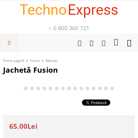
0 800 360 721
Prima pagină
Haine
Bărbați
Jachetă Fusion
65.00Lei