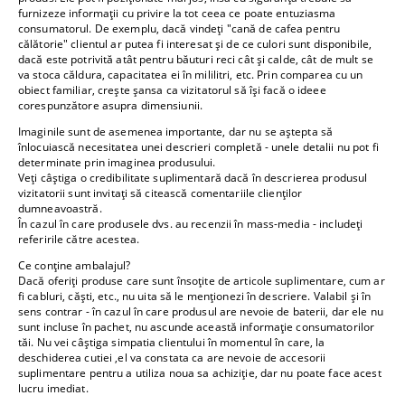
furnizeze informații cu privire la tot ceea ce poate entuziasma
consumatorul. De exemplu, dacă vindeți "cană de cafea pentru
călătorie" clientul ar putea fi interesat și de ce culori sunt disponibile,
dacă este potrivită atât pentru băuturi reci cât și calde, cât de mult se
va stoca căldura, capacitatea ei în mililitri, etc. Prin comparea cu un
obiect familiar, crește șansa ca vizitatorul să își facă o ideee
corespunzătore asupra dimensiunii.
Imaginile sunt de asemenea importante, dar nu se aștepta să
înlocuiască necesitatea unei descrieri completă - unele detalii nu pot fi
determinate prin imaginea produsului.
Veți câștiga o credibilitate suplimentară dacă în descrierea produsul
vizitatorii sunt invitați să citească comentariile clienților
dumneavoastră.
În cazul în care produsele dvs. au recenzii în mass-media - includeți
referirile către acestea.
Ce conține ambalajul?
Dacă oferiți produse care sunt însoțite de articole suplimentare, cum ar
fi cabluri, căști, etc., nu uita să le menționezi în descriere. Valabil și în
sens contrar - în cazul în care produsul are nevoie de baterii, dar ele nu
sunt incluse în pachet, nu ascunde această informație consumatorilor
tăi. Nu vei câștiga simpatia clientului în momentul în care, la
deschiderea cutiei ,el va constata ca are nevoie de accesorii
suplimentare pentru a utiliza noua sa achiziție, dar nu poate face acest
lucru imediat.