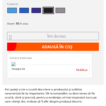
Culoare:
Avem
10
în stoc
Îmi doresc
Livrare estimata
începe la
16.00Lei
Aici puteți scrie o scurtă descriere a produsului și sublinia
caracteristicile lui importante. Vă recomandăm ca descrierea să fie
scurtă, clară și precisă, pentru a evidenția cel mai important lucru pe
care clienții dvs. trebuie să îl afle despre produsul descris.