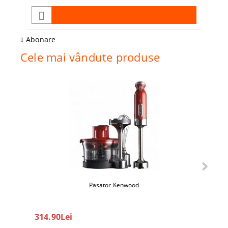
Abonare
Cele mai vândute produse
Pasator Kenwood
360
314.90Lei
450.0