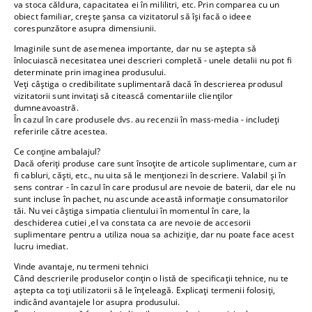
va stoca căldura, capacitatea ei în mililitri, etc. Prin comparea cu un
obiect familiar, crește șansa ca vizitatorul să își facă o ideee
corespunzătore asupra dimensiunii.
Imaginile sunt de asemenea importante, dar nu se aștepta să
înlocuiască necesitatea unei descrieri completă - unele detalii nu pot fi
determinate prin imaginea produsului.
Veți câștiga o credibilitate suplimentară dacă în descrierea produsul
vizitatorii sunt invitați să citească comentariile clienților
dumneavoastră.
În cazul în care produsele dvs. au recenzii în mass-media - includeți
referirile către acestea.
Ce conține ambalajul?
Dacă oferiți produse care sunt însoțite de articole suplimentare, cum ar
fi cabluri, căști, etc., nu uita să le menționezi în descriere. Valabil și în
sens contrar - în cazul în care produsul are nevoie de baterii, dar ele nu
sunt incluse în pachet, nu ascunde această informație consumatorilor
tăi. Nu vei câștiga simpatia clientului în momentul în care, la
deschiderea cutiei ,el va constata ca are nevoie de accesorii
suplimentare pentru a utiliza noua sa achiziție, dar nu poate face acest
lucru imediat.
Vinde avantaje, nu termeni tehnici
Când descrierile produselor conțin o listă de specificații tehnice, nu te
aștepta ca toți utilizatorii să le înțeleagă. Explicați termenii folosiți,
indicând avantajele lor asupra produsului.