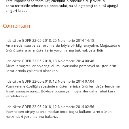
Este important să formulați clienților o concluzie cu privire la
caracteristicile tehnice ale produsului, nu să așteptați ca ei să ajungă
singuri la ea.
Comentarii
de către
GDPR 22-05-2018
,
25 Noiembrie 2014 14:18
Ama neden saatlerce forumlarda böyle bir bilgi arayalım. Mağazada o
ürünü satın alan müşterilerin yorumlarına bakmak yeterlidir.
de către
GDPR 22-05-2018
,
13 Noiembrie 2014 00:46
Mevcut müşterilerin yaptığı olumlu yorumlar potansyel müşterilerin
kararlarında çok etkisi olacaktır.
de către
GDPR 22-05-2018
,
12 Noiembrie 2014 07:04
Puan verme özelliği sayesinde müşterilerinize ürünleri değerlendirme
fırsatı sunuyorsunuz. Böylece potansyel müşteriler daha rahat karar
verebilecekler.
de către
GDPR 22-05-2018
,
12 Noiembrie 2014 02:56
İnternetten birşey satın almadan önce başka kullanıcıların o ürün
hakkındaki yorumlarına bakarız.