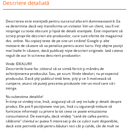
Descriere detaliată
Descrierea este esențială pentru succesul afacerii dumneavoastră. Ea
va determina dacă veți transforma un vizitator într-un client, sau îl vei
respinge cu texte obscure și lipsă de detalii esențiale. Este important să
scrieți propriile descrieri ale produselor, care sunt oferite de magazinul
dvs. online. Nu copiați texte de pe site-uri străine! Google și alte
motoare de căutare vă va penaliza pentru acest lucru. Veți obține poziții
mai înalte în căutare, dacă publicați niște descrieri originale. Iată cateva
reguli de aur în scrierea descrierii produselor:
Vinde IDEALURI!
Descrierile bune fac cititorul să se simtă fericit și mândru de
achiziționarea produsului. Sau, pe scurt: Vinde idealuri, nu prospectul
produsului. Dacă știți publicul tintă bine, știți și ce îi motivează să
cumpere, atunci vă puteți prezenta produsele intr-un mod care să-i
intrige.
Nu subestima detaliile!
În timp ce vindeți vise, însă, asigurați-vă că veți include și detalii despre
produs. Ele pot fi poziționate mai jos, însă cu siguranță trebuie să
furnizeze informații cu privire la tot ceea ce poate entuziasma
consumatorul. De exemplu, dacă vindeți "cană de cafea pentru
călătorie" clientul ar putea fi interesat și de ce culori sunt disponibile,
dacă este potrivită atât pentru băuturi reci cât și calde, cât de mult se