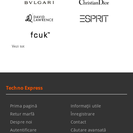
Vezi tot
Techno Express
Prima pagină
Informaţii utile
Retur marfă
Înregistrare
Despre noi
Contact
Autentificare
Căutare avansată