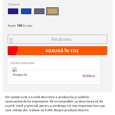
Culoare:
Avem
100
în stoc
Îmi doresc
Livrare estimata
începe la
16.00Lei
Aici puteți scrie o scurtă descriere a produsului și sublinia
caracteristicile lui importante. Vă recomandăm ca descrierea să fie
scurtă, clară și precisă, pentru a evidenția cel mai important lucru pe
care clienții dvs. trebuie să îl afle despre produsul descris.