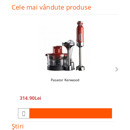
Cele mai vândute produse
Pasator Kenwood
360
314.90Lei
450.0
Ştiri