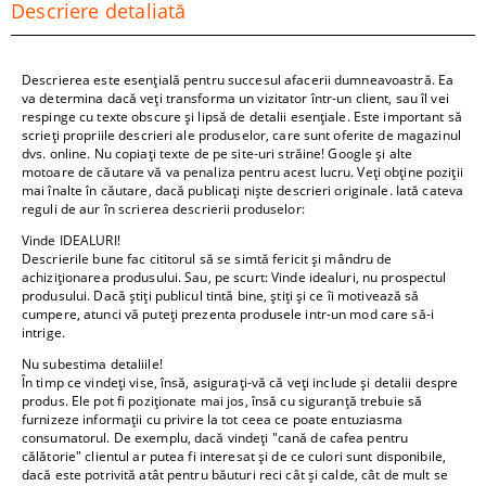
Descriere detaliată
Descrierea este esențială pentru succesul afacerii dumneavoastră. Ea
va determina dacă veți transforma un vizitator într-un client, sau îl vei
respinge cu texte obscure și lipsă de detalii esențiale. Este important să
scrieți propriile descrieri ale produselor, care sunt oferite de magazinul
dvs. online. Nu copiați texte de pe site-uri străine! Google și alte
motoare de căutare vă va penaliza pentru acest lucru. Veți obține poziții
mai înalte în căutare, dacă publicați niște descrieri originale. Iată cateva
reguli de aur în scrierea descrierii produselor:
Vinde IDEALURI!
Descrierile bune fac cititorul să se simtă fericit și mândru de
achiziționarea produsului. Sau, pe scurt: Vinde idealuri, nu prospectul
produsului. Dacă știți publicul tintă bine, știți și ce îi motivează să
cumpere, atunci vă puteți prezenta produsele intr-un mod care să-i
intrige.
Nu subestima detaliile!
În timp ce vindeți vise, însă, asigurați-vă că veți include și detalii despre
produs. Ele pot fi poziționate mai jos, însă cu siguranță trebuie să
furnizeze informații cu privire la tot ceea ce poate entuziasma
consumatorul. De exemplu, dacă vindeți "cană de cafea pentru
călătorie" clientul ar putea fi interesat și de ce culori sunt disponibile,
dacă este potrivită atât pentru băuturi reci cât și calde, cât de mult se