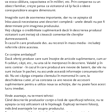
va stoca căldura, capacitatea ei în mililitri, etc. Prin comparea cu un
obiect familiar, crește șansa ca vizitatorul să își facă o ideee
corespunzătore asupra dimensiunii.
Imaginile sunt de asemenea importante, dar nu se aștepta să
înlocuiască necesitatea unei descrieri completă - unele detalii nu pot fi
determinate prin imaginea produsului.
Veți câștiga o credibilitate suplimentară dacă în descrierea produsul
vizitatorii sunt invitați să citească comentariile clienților
dumneavoastră.
În cazul în care produsele dvs. au recenzii în mass-media - includeți
referirile către acestea.
Ce conține ambalajul?
Dacă oferiți produse care sunt însoțite de articole suplimentare, cum ar
fi cabluri, căști, etc., nu uita să le menționezi în descriere. Valabil și în
sens contrar - în cazul în care produsul are nevoie de baterii, dar ele nu
sunt incluse în pachet, nu ascunde această informație consumatorilor
tăi. Nu vei câștiga simpatia clientului în momentul în care, la
deschiderea cutiei ,el va constata ca are nevoie de accesorii
suplimentare pentru a utiliza noua sa achiziție, dar nu poate face acest
lucru imediat.
Vinde avantaje, nu termeni tehnici
Când descrierile produselor conțin o listă de specificații tehnice, nu te
aștepta ca toți utilizatorii să le înțeleagă. Explicați termenii folosiți,
indicând avantajele lor asupra produsului.