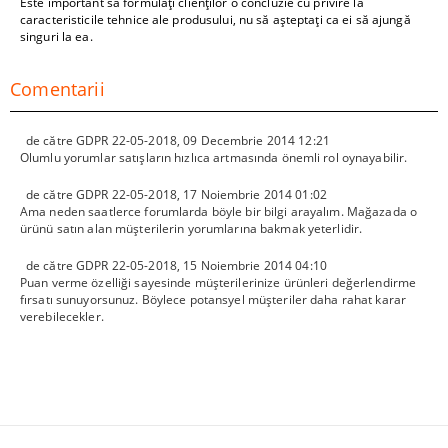
Este important să formulați clienților o concluzie cu privire la
caracteristicile tehnice ale produsului, nu să așteptați ca ei să ajungă
singuri la ea.
Comentarii
de către
GDPR 22-05-2018
,
09 Decembrie 2014 12:21
Olumlu yorumlar satışların hızlıca artmasında önemli rol oynayabilir.
de către
GDPR 22-05-2018
,
17 Noiembrie 2014 01:02
Ama neden saatlerce forumlarda böyle bir bilgi arayalım. Mağazada o
ürünü satın alan müşterilerin yorumlarına bakmak yeterlidir.
de către
GDPR 22-05-2018
,
15 Noiembrie 2014 04:10
Puan verme özelliği sayesinde müşterilerinize ürünleri değerlendirme
fırsatı sunuyorsunuz. Böylece potansyel müşteriler daha rahat karar
verebilecekler.