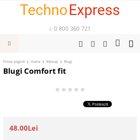
0 800 360 721
Prima pagină
Haine
Bărbați
Blugi
Blugi Comfort fit
48.00Lei