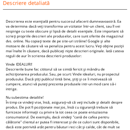
Descriere detaliată
Descrierea este esențială pentru succesul afacerii dumneavoastră. Ea
va determina dacă veți transforma un vizitator într-un client, sau îl vei
respinge cu texte obscure și lipsă de detalii esențiale. Este important să
scrieți propriile descrieri ale produselor, care sunt oferite de magazinul
dvs. online. Nu copiați texte de pe site-uri străine! Google și alte
motoare de căutare vă va penaliza pentru acest lucru. Veți obține poziții
mai înalte în căutare, dacă publicați niște descrieri originale. Iată cateva
reguli de aur în scrierea descrierii produselor:
Vinde IDEALURI!
Descrierile bune fac cititorul să se simtă fericit și mândru de
achiziționarea produsului. Sau, pe scurt: Vinde idealuri, nu prospectul
produsului. Dacă știți publicul tintă bine, știți și ce îi motivează să
cumpere, atunci vă puteți prezenta produsele intr-un mod care să-i
intrige.
Nu subestima detaliile!
În timp ce vindeți vise, însă, asigurați-vă că veți include și detalii despre
produs. Ele pot fi poziționate mai jos, însă cu siguranță trebuie să
furnizeze informații cu privire la tot ceea ce poate entuziasma
consumatorul. De exemplu, dacă vindeți "cană de cafea pentru
călătorie" clientul ar putea fi interesat și de ce culori sunt disponibile,
dacă este potrivită atât pentru băuturi reci cât și calde, cât de mult se