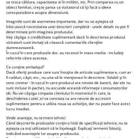
va stoca căldura, capacitatea ei în mililitri, etc. Prin comparea cu un
obiect familiar, crește șansa ca vizitatorul să își facă o ideee
corespunzătore asupra dimensiunii.
Imaginile sunt de asemenea importante, dar nu se aștepta să
înlocuiască necesitatea unei descrieri completă - unele detalii nu pot fi
determinate prin imaginea produsului.
Veți câștiga o credibilitate suplimentară dacă în descrierea produsul
vizitatorii sunt invitați să citească comentariile clienților
dumneavoastră.
În cazul în care produsele dvs. au recenzii în mass-media - includeți
referirile către acestea.
Ce conține ambalajul?
Dacă oferiți produse care sunt însoțite de articole suplimentare, cum ar
fi cabluri, căști, etc., nu uita să le menționezi în descriere. Valabil și în
sens contrar - în cazul în care produsul are nevoie de baterii, dar ele nu
sunt incluse în pachet, nu ascunde această informație consumatorilor
tăi. Nu vei câștiga simpatia clientului în momentul în care, la
deschiderea cutiei ,el va constata ca are nevoie de accesorii
suplimentare pentru a utiliza noua sa achiziție, dar nu poate face acest
lucru imediat.
Vinde avantaje, nu termeni tehnici
Când descrierile produselor conțin o listă de specificații tehnice, nu te
aștepta ca toți utilizatorii să le înțeleagă. Explicați termenii folosiți,
indicând avantajele lor asupra produsului.