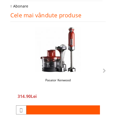
Abonare
Cele mai vândute produse
Pasator Kenwood
360
314.90Lei
450.0