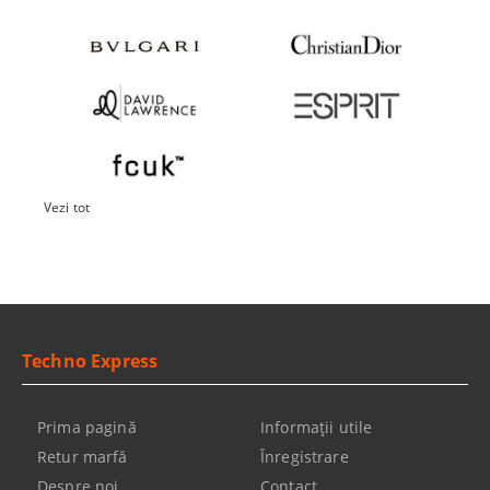
Vezi tot
Techno Express
Prima pagină
Informaţii utile
Retur marfă
Înregistrare
Despre noi
Contact