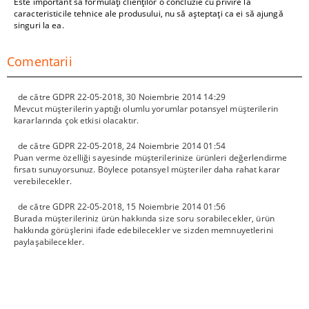
Este important să formulați clienților o concluzie cu privire la
caracteristicile tehnice ale produsului, nu să așteptați ca ei să ajungă
singuri la ea.
Comentarii
de către
GDPR 22-05-2018
,
30 Noiembrie 2014 14:29
Mevcut müşterilerin yaptığı olumlu yorumlar potansyel müşterilerin
kararlarında çok etkisi olacaktır.
de către
GDPR 22-05-2018
,
24 Noiembrie 2014 01:54
Puan verme özelliği sayesinde müşterilerinize ürünleri değerlendirme
fırsatı sunuyorsunuz. Böylece potansyel müşteriler daha rahat karar
verebilecekler.
de către
GDPR 22-05-2018
,
15 Noiembrie 2014 01:56
Burada müşterileriniz ürün hakkında size soru sorabilecekler, ürün
hakkında görüşlerini ifade edebilecekler ve sizden memnuyetlerini
paylaşabilecekler.