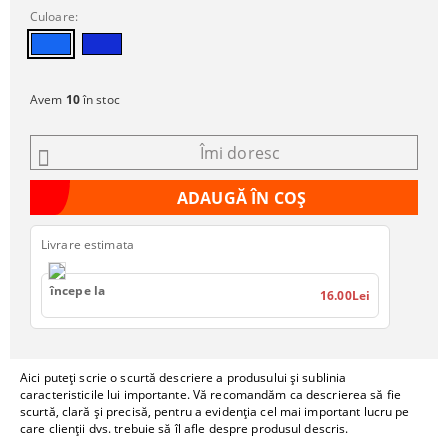
Culoare:
Avem
10
în stoc
Îmi doresc
Livrare estimata
începe la
16.00Lei
Aici puteți scrie o scurtă descriere a produsului și sublinia
caracteristicile lui importante. Vă recomandăm ca descrierea să fie
scurtă, clară și precisă, pentru a evidenția cel mai important lucru pe
care clienții dvs. trebuie să îl afle despre produsul descris.