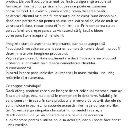
produs. Ele pot fi poziționate mai jos, însă cu siguranță trebuie să
furnizeze informații cu privire la tot ceea ce poate entuziasma
consumatorul. De exemplu, dacă vindeți "cană de cafea pentru
călătorie" clientul ar putea fi interesat și de ce culori sunt disponibile,
dacă este potrivită atât pentru băuturi reci cât și calde, cât de mult se
va stoca căldura, capacitatea ei în mililitri, etc. Prin comparea cu un
obiect familiar, crește șansa ca vizitatorul să își facă o ideee
corespunzătore asupra dimensiunii.
Imaginile sunt de asemenea importante, dar nu se aștepta să
înlocuiască necesitatea unei descrieri completă - unele detalii nu pot fi
determinate prin imaginea produsului.
Veți câștiga o credibilitate suplimentară dacă în descrierea produsul
vizitatorii sunt invitați să citească comentariile clienților
dumneavoastră.
În cazul în care produsele dvs. au recenzii în mass-media - includeți
referirile către acestea.
Ce conține ambalajul?
Dacă oferiți produse care sunt însoțite de articole suplimentare, cum ar
fi cabluri, căști, etc., nu uita să le menționezi în descriere. Valabil și în
sens contrar - în cazul în care produsul are nevoie de baterii, dar ele nu
sunt incluse în pachet, nu ascunde această informație consumatorilor
tăi. Nu vei câștiga simpatia clientului în momentul în care, la
deschiderea cutiei ,el va constata ca are nevoie de accesorii
suplimentare pentru a utiliza noua sa achiziție, dar nu poate face acest
lucru imediat.