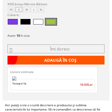
XXXCămași Mărime Bărbati:
XS
S
M
L
XL
Culoare:
Avem
10
în stoc
Îmi doresc
Livrare estimata
începe la
16.00Lei
Aici puteți scrie o scurtă descriere a produsului și sublinia
caracteristicile lui importante. Vă recomandăm ca descrierea să fie