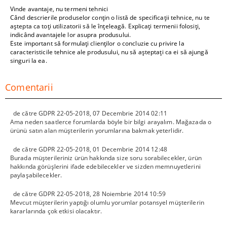
Vinde avantaje, nu termeni tehnici
Când descrierile produselor conțin o listă de specificații tehnice, nu te
aștepta ca toți utilizatorii să le înțeleagă. Explicați termenii folosiți,
indicând avantajele lor asupra produsului.
Este important să formulați clienților o concluzie cu privire la
caracteristicile tehnice ale produsului, nu să așteptați ca ei să ajungă
singuri la ea.
Comentarii
de către
GDPR 22-05-2018
,
07 Decembrie 2014 02:11
Ama neden saatlerce forumlarda böyle bir bilgi arayalım. Mağazada o
ürünü satın alan müşterilerin yorumlarına bakmak yeterlidir.
de către
GDPR 22-05-2018
,
01 Decembrie 2014 12:48
Burada müşterileriniz ürün hakkında size soru sorabilecekler, ürün
hakkında görüşlerini ifade edebilecekler ve sizden memnuyetlerini
paylaşabilecekler.
de către
GDPR 22-05-2018
,
28 Noiembrie 2014 10:59
Mevcut müşterilerin yaptığı olumlu yorumlar potansyel müşterilerin
kararlarında çok etkisi olacaktır.