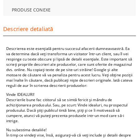
PRODUSE CONEXE
Descriere detaliată
Descrierea este esențială pentru succesul afacerii dumneavoastră. Ea
va determina dacă veți transforma un vizitator într-un client, sau îl vei
respinge cu texte obscure și lipsă de detalii esențiale. Este important să
scrieți propriile descrieri ale produselor, care sunt oferite de magazinul
dvs. online. Nu copiați texte de pe site-uri străine! Google și alte
motoare de căutare vă va penaliza pentru acest lucru. Veți obține poziții
mai înalte în căutare, dacă publicați niște descrieri originale. Iată cateva
reguli de aur în scrierea descrierii produselor:
Vinde IDEALURI!
Descrierile bune fac cititorul să se simtă fericit și mândru de
achiziționarea produsului. Sau, pe scurt: Vinde idealuri, nu prospectul
produsului. Dacă știți publicul tintă bine, știți și ce îi motivează să
cumpere, atunci vă puteți prezenta produsele intr-un mod care să-i
intrige.
Nu subestima detaliile!
În timp ce vindeți vise, însă, asigurați-vă că veți include și detalii despre