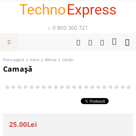
0 800 360 721
Prima pagină
Haine
Bărbați
Cămăși
Camașă
25.00Lei