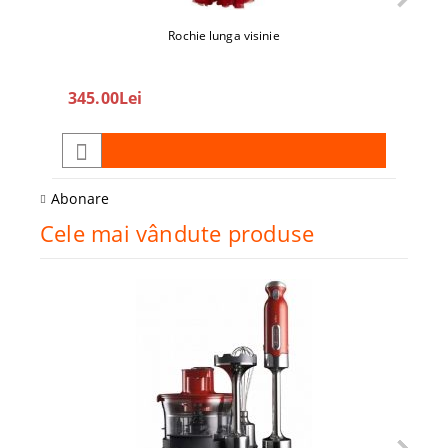
Rochie lunga visinie
345.00Lei
208
Abonare
Cele mai vândute produse