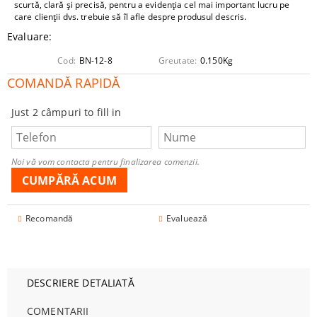
scurtă, clară și precisă, pentru a evidenția cel mai important lucru pe
care clienții dvs. trebuie să îl afle despre produsul descris.
Evaluare:
Cod:
BN-12-8
Greutate:
0.150
Kg
COMANDĂ RAPIDĂ
Just 2 câmpuri to fill in
Noi vă vom contacta pentru finalizarea comenzii.
Recomandă
Evaluează
DESCRIERE DETALIATĂ
COMENTARII