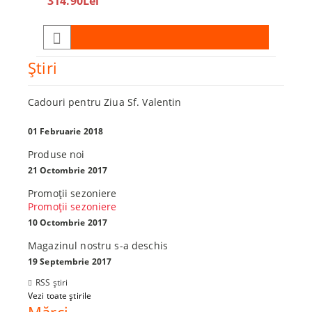
314.90Lei
450.0
Ştiri
Cadouri pentru Ziua Sf. Valentin
01 Februarie 2018
Produse noi
21 Octombrie 2017
Promoţii sezoniere
Promoţii sezoniere
10 Octombrie 2017
Magazinul nostru s-a deschis
19 Septembrie 2017
RSS știri
Vezi toate știrile