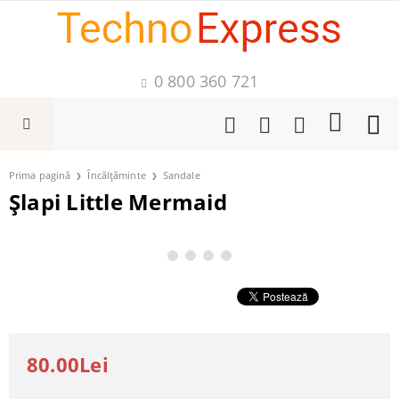
0 800 360 721
Prima pagină
Încălțăminte
Sandale
Șlapi Little Mermaid
80.00Lei