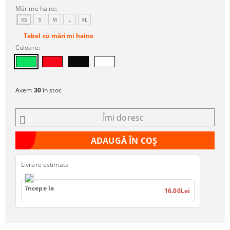
Mărime haine:
XS
S
M
L
XL
Tabel cu mărimi haine
Culoare:
Avem
30
în stoc
Îmi doresc
Livrare estimata
începe la
16.00Lei