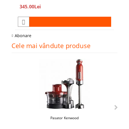
345.00Lei
208
Abonare
Cele mai vândute produse
Pasator Kenwood