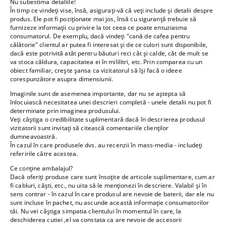
Nu subestima detaliile!
În timp ce vindeți vise, însă, asigurați-vă că veți include și detalii despre
produs. Ele pot fi poziționate mai jos, însă cu siguranță trebuie să
furnizeze informații cu privire la tot ceea ce poate entuziasma
consumatorul. De exemplu, dacă vindeți "cană de cafea pentru
călătorie" clientul ar putea fi interesat și de ce culori sunt disponibile,
dacă este potrivită atât pentru băuturi reci cât și calde, cât de mult se
va stoca căldura, capacitatea ei în mililitri, etc. Prin comparea cu un
obiect familiar, crește șansa ca vizitatorul să își facă o ideee
corespunzătore asupra dimensiunii.
Imaginile sunt de asemenea importante, dar nu se aștepta să
înlocuiască necesitatea unei descrieri completă - unele detalii nu pot fi
determinate prin imaginea produsului.
Veți câștiga o credibilitate suplimentară dacă în descrierea produsul
vizitatorii sunt invitați să citească comentariile clienților
dumneavoastră.
În cazul în care produsele dvs. au recenzii în mass-media - includeți
referirile către acestea.
Ce conține ambalajul?
Dacă oferiți produse care sunt însoțite de articole suplimentare, cum ar
fi cabluri, căști, etc., nu uita să le menționezi în descriere. Valabil și în
sens contrar - în cazul în care produsul are nevoie de baterii, dar ele nu
sunt incluse în pachet, nu ascunde această informație consumatorilor
tăi. Nu vei câștiga simpatia clientului în momentul în care, la
deschiderea cutiei ,el va constata ca are nevoie de accesorii