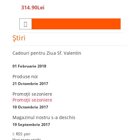
360
314.90Lei
450.0
Ştiri
Cadouri pentru Ziua Sf. Valentin
01 Februarie 2018
Produse noi
21 Octombrie 2017
Promoţii sezoniere
Promoţii sezoniere
10 Octombrie 2017
Magazinul nostru s-a deschis
19 Septembrie 2017
RSS știri
Vezi toate știrile