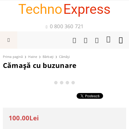
0 800 360 721
Prima pagină
Haine
Bărbați
Cămăși
Cămașă cu buzunare
100.00Lei