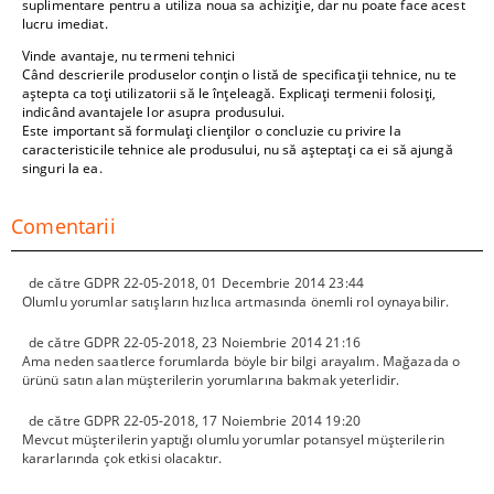
suplimentare pentru a utiliza noua sa achiziție, dar nu poate face acest
lucru imediat.
Vinde avantaje, nu termeni tehnici
Când descrierile produselor conțin o listă de specificații tehnice, nu te
aștepta ca toți utilizatorii să le înțeleagă. Explicați termenii folosiți,
indicând avantajele lor asupra produsului.
Este important să formulați clienților o concluzie cu privire la
caracteristicile tehnice ale produsului, nu să așteptați ca ei să ajungă
singuri la ea.
Comentarii
de către
GDPR 22-05-2018
,
01 Decembrie 2014 23:44
Olumlu yorumlar satışların hızlıca artmasında önemli rol oynayabilir.
de către
GDPR 22-05-2018
,
23 Noiembrie 2014 21:16
Ama neden saatlerce forumlarda böyle bir bilgi arayalım. Mağazada o
ürünü satın alan müşterilerin yorumlarına bakmak yeterlidir.
de către
GDPR 22-05-2018
,
17 Noiembrie 2014 19:20
Mevcut müşterilerin yaptığı olumlu yorumlar potansyel müşterilerin
kararlarında çok etkisi olacaktır.