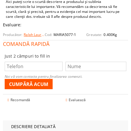
Aici puteți scrie o scurtă descriere a produsului și sublinia
caracteristicile lui importante. Vă recomandăm ca descrierea să fie
scurtă, clară și precisă, pentru a evidenția cel mai important lucru pe
care clienții dvs. trebuie să îl afle despre produsul descris.
Evaluare:
Producător:
Ralph Lauren
Cod:
MARIA5077-1
Greutate:
0.400
Kg
COMANDĂ RAPIDĂ
Just 2 câmpuri to fill in
Noi vă vom contacta pentru finalizarea comenzii.
Recomandă
Evaluează
DESCRIERE DETALIATĂ