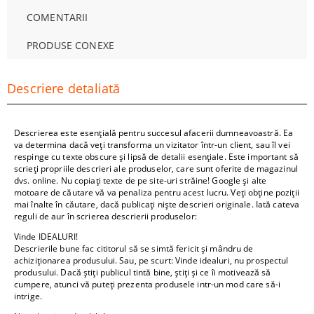
COMENTARII
PRODUSE CONEXE
Descriere detaliată
Descrierea este esențială pentru succesul afacerii dumneavoastră. Ea
va determina dacă veți transforma un vizitator într-un client, sau îl vei
respinge cu texte obscure și lipsă de detalii esențiale. Este important să
scrieți propriile descrieri ale produselor, care sunt oferite de magazinul
dvs. online. Nu copiați texte de pe site-uri străine! Google și alte
motoare de căutare vă va penaliza pentru acest lucru. Veți obține poziții
mai înalte în căutare, dacă publicați niște descrieri originale. Iată cateva
reguli de aur în scrierea descrierii produselor:
Vinde IDEALURI!
Descrierile bune fac cititorul să se simtă fericit și mândru de
achiziționarea produsului. Sau, pe scurt: Vinde idealuri, nu prospectul
produsului. Dacă știți publicul tintă bine, știți și ce îi motivează să
cumpere, atunci vă puteți prezenta produsele intr-un mod care să-i
intrige.