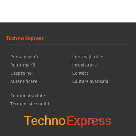
Techno Express
Prima pagină
Informaţii utile
Retur marfă
Înregistrare
Despre noi
Contact
Autentificare
Căutare avansată
Confidenţialitate
Termeni şi condiţii