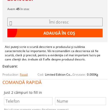
Avem
45
în stoc
Îmi doresc
Aici puteți scrie o scurtă descriere a produsului și sublinia
caracteristicile lui importante. Vă recomandăm ca descrierea să fie
scurtă, clară și precisă, pentru a evidenția cel mai important lucru pe
care clienții dvs. trebuie să îl afle despre produsul descris.
Evaluare:
Producător:
Fossil
Cod:
Limited Edition Compass_Three Hand Watch
Greutate:
0.000
Kg
COMANDĂ RAPIDĂ
Just 2 câmpuri to fill in
Noi vă vom contacta pentru finalizarea comenzii.