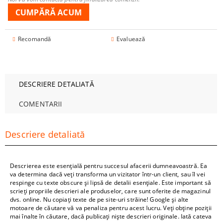
Recomandă
Evaluează
DESCRIERE DETALIATĂ
COMENTARII
Descriere detaliată
Descrierea este esențială pentru succesul afacerii dumneavoastră. Ea
va determina dacă veți transforma un vizitator într-un client, sau îl vei
respinge cu texte obscure și lipsă de detalii esențiale. Este important să
scrieți propriile descrieri ale produselor, care sunt oferite de magazinul
dvs. online. Nu copiați texte de pe site-uri străine! Google și alte
motoare de căutare vă va penaliza pentru acest lucru. Veți obține poziții
mai înalte în căutare, dacă publicați niște descrieri originale. Iată cateva