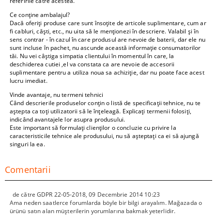
referirile către acestea.
Ce conține ambalajul?
Dacă oferiți produse care sunt însoțite de articole suplimentare, cum ar
fi cabluri, căști, etc., nu uita să le menționezi în descriere. Valabil și în
sens contrar - în cazul în care produsul are nevoie de baterii, dar ele nu
sunt incluse în pachet, nu ascunde această informație consumatorilor
tăi. Nu vei câștiga simpatia clientului în momentul în care, la
deschiderea cutiei ,el va constata ca are nevoie de accesorii
suplimentare pentru a utiliza noua sa achiziție, dar nu poate face acest
lucru imediat.
Vinde avantaje, nu termeni tehnici
Când descrierile produselor conțin o listă de specificații tehnice, nu te
aștepta ca toți utilizatorii să le înțeleagă. Explicați termenii folosiți,
indicând avantajele lor asupra produsului.
Este important să formulați clienților o concluzie cu privire la
caracteristicile tehnice ale produsului, nu să așteptați ca ei să ajungă
singuri la ea.
Comentarii
de către
GDPR 22-05-2018
,
09 Decembrie 2014 10:23
Ama neden saatlerce forumlarda böyle bir bilgi arayalım. Mağazada o
ürünü satın alan müşterilerin yorumlarına bakmak yeterlidir.