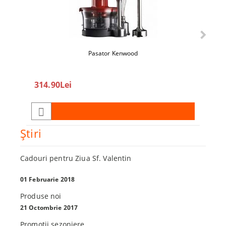
Pasator Kenwood
360
314.90Lei
450.0
Ştiri
Cadouri pentru Ziua Sf. Valentin
01 Februarie 2018
Produse noi
21 Octombrie 2017
Promoţii sezoniere