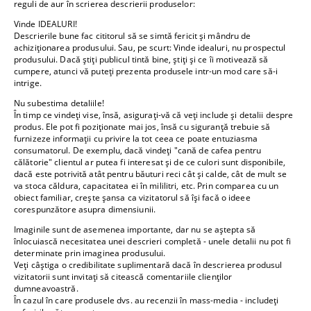
reguli de aur în scrierea descrierii produselor:
Vinde IDEALURI!
Descrierile bune fac cititorul să se simtă fericit și mândru de
achiziționarea produsului. Sau, pe scurt: Vinde idealuri, nu prospectul
produsului. Dacă știți publicul tintă bine, știți și ce îi motivează să
cumpere, atunci vă puteți prezenta produsele intr-un mod care să-i
intrige.
Nu subestima detaliile!
În timp ce vindeți vise, însă, asigurați-vă că veți include și detalii despre
produs. Ele pot fi poziționate mai jos, însă cu siguranță trebuie să
furnizeze informații cu privire la tot ceea ce poate entuziasma
consumatorul. De exemplu, dacă vindeți "cană de cafea pentru
călătorie" clientul ar putea fi interesat și de ce culori sunt disponibile,
dacă este potrivită atât pentru băuturi reci cât și calde, cât de mult se
va stoca căldura, capacitatea ei în mililitri, etc. Prin comparea cu un
obiect familiar, crește șansa ca vizitatorul să își facă o ideee
corespunzătore asupra dimensiunii.
Imaginile sunt de asemenea importante, dar nu se aștepta să
înlocuiască necesitatea unei descrieri completă - unele detalii nu pot fi
determinate prin imaginea produsului.
Veți câștiga o credibilitate suplimentară dacă în descrierea produsul
vizitatorii sunt invitați să citească comentariile clienților
dumneavoastră.
În cazul în care produsele dvs. au recenzii în mass-media - includeți