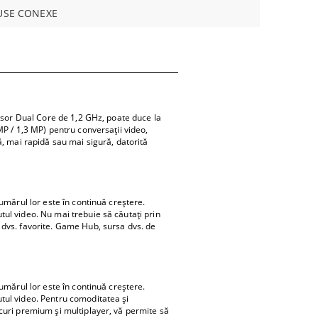
USE CONEXE
cesor Dual Core de 1,2 GHz, poate duce la
MP / 1,3 MP) pentru conversaţii video,
ă, mai rapidă sau mai sigură, datorită
umărul lor este în continuă creştere.
tul video. Nu mai trebuie să căutaţi prin
 dvs. favorite. Game Hub, sursa dvs. de
umărul lor este în continuă creştere.
tul video. Pentru comoditatea şi
ocuri premium şi multiplayer, vă permite să