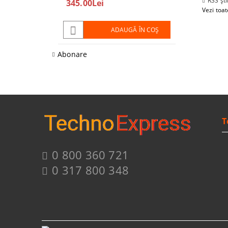
RSS ști
345.00Lei
208.00Lei
Vezi toate
ADAUGĂ ÎN COŞ
Abonare
T
0 800 360 721
0 317 800 348