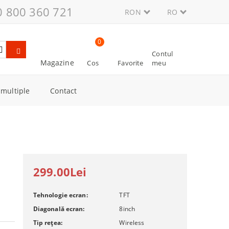
0 800 360 721
RON
RO
0
Contul
Magazine
Cos
Favorite
meu
multiple
Contact
e aur
mitație
299.00Lei
Tehnologie ecran:
TFT
Diagonală ecran:
8
inch
Tip rețea:
Wireless