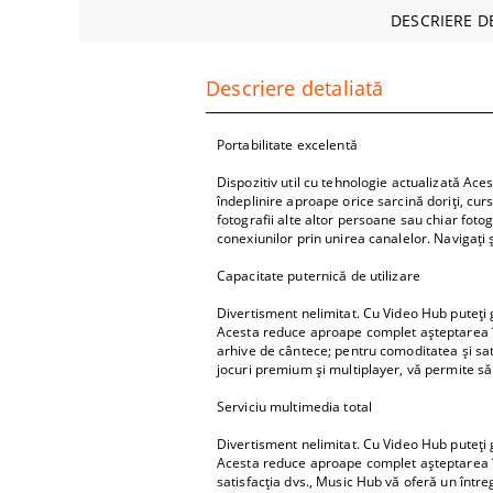
Mobilă 
DESCRIERE D
Ceainic
Forme de
Descriere detaliată
Portabilitate excelentă
Dispozitiv util cu tehnologie actualizată Ac
îndeplinire aproape orice sarcină doriţi, cur
fotografii alte altor persoane sau chiar foto
conexiunilor prin unirea canalelor. Navigaţi 
Capacitate puternică de utilizare
Divertisment nelimitat. Cu Video Hub puteţi g
Acesta reduce aproape complet aşteptarea în 
arhive de cântece; pentru comoditatea şi sat
jocuri premium şi multiplayer, vă permite să 
Serviciu multimedia total
Divertisment nelimitat. Cu Video Hub puteţi g
Acesta reduce aproape complet aşteptarea în 
satisfacţia dvs., Music Hub vă oferă un într