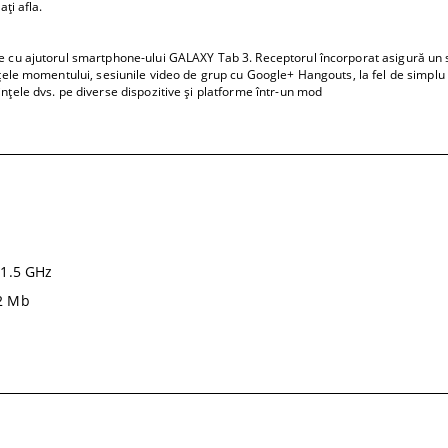
ţi afla.
e cu ajutorul smartphone-ului GALAXY Tab 3. Receptorul încorporat asigură un su
ţele momentului, sesiunile video de grup cu Google+ Hangouts, la fel de simplu c
nţele dvs. pe diverse dispozitive şi platforme într-un mod
 1.5 GHz
2
Mb