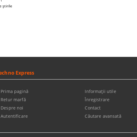
ri
469.80Lei
 știrile
ADAUGĂ ÎN COŞ
ADAUGĂ ÎN COŞ
echno Express
Prima pagină
Informaţii utile
Retur marfă
Înregistrare
Despre noi
Contact
Autentificare
Căutare avansată