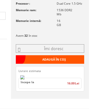
Procesor :
Dual Core 1.5 GHz
Memorie ram:
1536 DDR2
Mb
Memorie internă:
16
GB
Avem
32
în stoc
Îmi doresc
Livrare estimata
începe la
16.00Lei