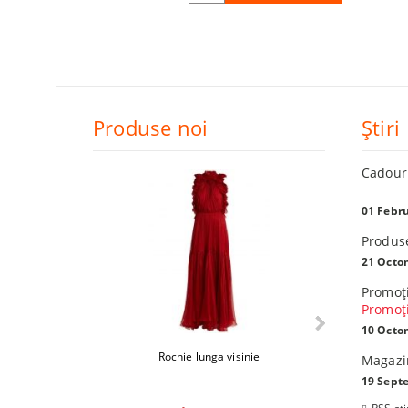
Produse noi
Ştiri
Cadouri
01 Febru
Produs
21 Octo
Promoţi
Promoţi
10 Octo
Rochie lunga visinie
Fier de calcat
Magazin
19 Sept