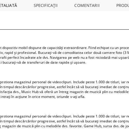
pentru hol
ETALIATĂ
SPECIFICAȚII
COMENTARII
PROD
e
 prăjituri
est dispozitiv mobil dispune de capacităţi extraordinare. Fiind echipat cu un pro
siv, rapid şi profesional. Bucuraţi-vă de comoditatea celor două camere foto (3 
grafii perfect încadrate ale dvs. Navigarea pe web nu a fost niciodată mai uşoar
şi bucuraţi-vă de transferuri de date rapide şi uşoare.
estiona magazinul personal de videoclipuri. Include peste 1.000 de titluri, iar n
timpul descărcărilor progresive, astfel încât să vă bucuraţi imediat de conţinu
isfacţia dvs., Music Hub vă oferă un întreg magazin de muzică plin cu melodiile
intraţi în acţiune în orice moment, oriunde v-aţi afla.
estiona magazinul personal de videoclipuri. Include peste 1.000 de titluri, iar n
timpul descărcărilor progresive, astfel încât să vă bucuraţi imediat de conţinu
eg magazin de muzică plin cu melodiile dvs. favorite. Game Hub, sursa dvs. de j