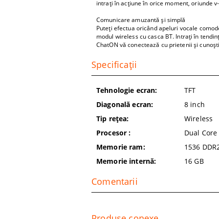
intraţi în acţiune în orice moment, oriunde v-a
Comunicare amuzantă şi simplă
Puteţi efectua oricând apeluri vocale comod
modul wireless cu casca BT. Intraţi în tendin
ChatON vă conectează cu prietenii şi cunoşti
Specificații
Tehnologie ecran:
TFT
Diagonală ecran:
8
inch
Tip rețea:
Wireless
Procesor :
Dual Core
Memorie ram:
1536 DDR
Memorie internă:
16
GB
Comentarii
Produse conexe