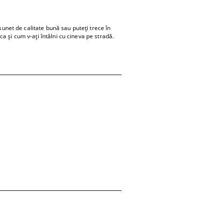
net de calitate bună sau puteţi trece în
a şi cum v-aţi întâlni cu cineva pe stradă.