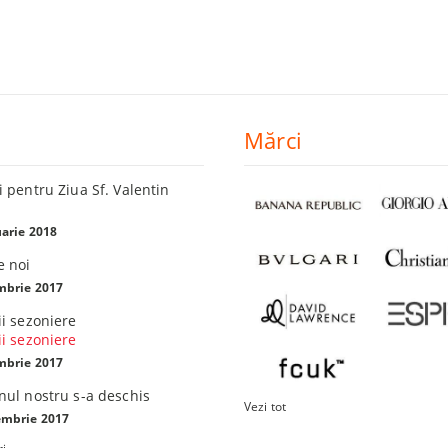
Mărci
 pentru Ziua Sf. Valentin
arie 2018
e noi
mbrie 2017
i sezoniere
i sezoniere
mbrie 2017
 Philips Azur Avansat
Tabletă Lenovo Tab 3 TB3-X70F, 10,1
ul nostru s-a deschis
Vezi tot
"
embrie 2017