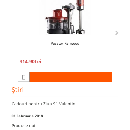
Pasator Kenwood
360
314.90Lei
450.0
Ştiri
Cadouri pentru Ziua Sf. Valentin
01 Februarie 2018
Produse noi