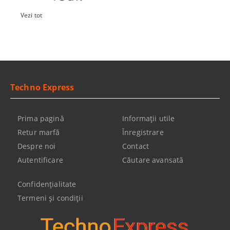
Vezi tot
Techno Express
Prima pagină
Informaţii utile
Retur marfă
Înregistrare
Despre noi
Contact
Autentificare
Căutare avansată
Confidenţialitate
Termeni şi condiţii