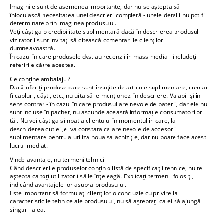
Imaginile sunt de asemenea importante, dar nu se aștepta să
înlocuiască necesitatea unei descrieri completă - unele detalii nu pot fi
determinate prin imaginea produsului.
Veți câștiga o credibilitate suplimentară dacă în descrierea produsul
vizitatorii sunt invitați să citească comentariile clienților
dumneavoastră.
În cazul în care produsele dvs. au recenzii în mass-media - includeți
referirile către acestea.
Ce conține ambalajul?
Dacă oferiți produse care sunt însoțite de articole suplimentare, cum ar
fi cabluri, căști, etc., nu uita să le menționezi în descriere. Valabil și în
sens contrar - în cazul în care produsul are nevoie de baterii, dar ele nu
sunt incluse în pachet, nu ascunde această informație consumatorilor
tăi. Nu vei câștiga simpatia clientului în momentul în care, la
deschiderea cutiei ,el va constata ca are nevoie de accesorii
suplimentare pentru a utiliza noua sa achiziție, dar nu poate face acest
lucru imediat.
Vinde avantaje, nu termeni tehnici
Când descrierile produselor conțin o listă de specificații tehnice, nu te
aștepta ca toți utilizatorii să le înțeleagă. Explicați termenii folosiți,
indicând avantajele lor asupra produsului.
Este important să formulați clienților o concluzie cu privire la
caracteristicile tehnice ale produsului, nu să așteptați ca ei să ajungă
singuri la ea.