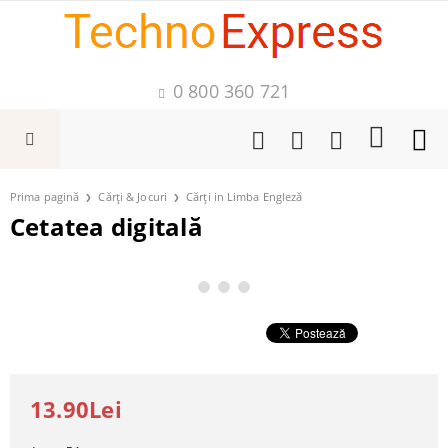
0 800 360 721
Prima pagină
Cărți & Jocuri
Cărți in Limba Engleză
Cetatea digitală
13.90Lei