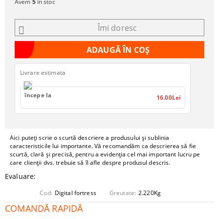
Avem
5
în stoc
Îmi doresc
Livrare estimata
începe la
16.00Lei
Aici puteți scrie o scurtă descriere a produsului și sublinia
caracteristicile lui importante. Vă recomandăm ca descrierea să fie
scurtă, clară și precisă, pentru a evidenția cel mai important lucru pe
care clienții dvs. trebuie să îl afle despre produsul descris.
Evaluare:
Cod:
Digital fortress
Greutate:
2.220
Kg
COMANDĂ RAPIDĂ