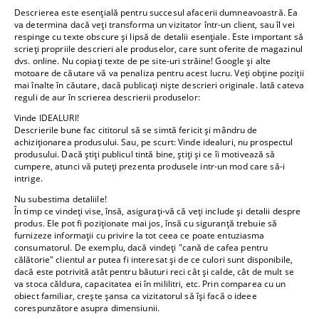
Descrierea este esențială pentru succesul afacerii dumneavoastră. Ea
va determina dacă veți transforma un vizitator într-un client, sau îl vei
respinge cu texte obscure și lipsă de detalii esențiale. Este important să
scrieți propriile descrieri ale produselor, care sunt oferite de magazinul
dvs. online. Nu copiați texte de pe site-uri străine! Google și alte
motoare de căutare vă va penaliza pentru acest lucru. Veți obține poziții
mai înalte în căutare, dacă publicați niște descrieri originale. Iată cateva
reguli de aur în scrierea descrierii produselor:
Vinde IDEALURI!
Descrierile bune fac cititorul să se simtă fericit și mândru de
achiziționarea produsului. Sau, pe scurt: Vinde idealuri, nu prospectul
produsului. Dacă știți publicul tintă bine, știți și ce îi motivează să
cumpere, atunci vă puteți prezenta produsele intr-un mod care să-i
intrige.
Nu subestima detaliile!
În timp ce vindeți vise, însă, asigurați-vă că veți include și detalii despre
produs. Ele pot fi poziționate mai jos, însă cu siguranță trebuie să
furnizeze informații cu privire la tot ceea ce poate entuziasma
consumatorul. De exemplu, dacă vindeți "cană de cafea pentru
călătorie" clientul ar putea fi interesat și de ce culori sunt disponibile,
dacă este potrivită atât pentru băuturi reci cât și calde, cât de mult se
va stoca căldura, capacitatea ei în mililitri, etc. Prin comparea cu un
obiect familiar, crește șansa ca vizitatorul să își facă o ideee
corespunzătore asupra dimensiunii.