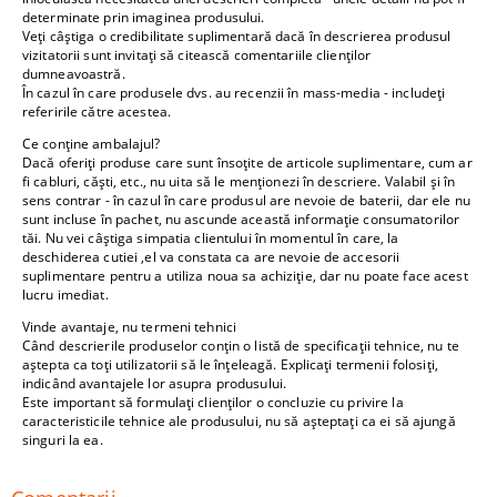
determinate prin imaginea produsului.
Veți câștiga o credibilitate suplimentară dacă în descrierea produsul
vizitatorii sunt invitați să citească comentariile clienților
dumneavoastră.
În cazul în care produsele dvs. au recenzii în mass-media - includeți
referirile către acestea.
Ce conține ambalajul?
Dacă oferiți produse care sunt însoțite de articole suplimentare, cum ar
fi cabluri, căști, etc., nu uita să le menționezi în descriere. Valabil și în
sens contrar - în cazul în care produsul are nevoie de baterii, dar ele nu
sunt incluse în pachet, nu ascunde această informație consumatorilor
tăi. Nu vei câștiga simpatia clientului în momentul în care, la
deschiderea cutiei ,el va constata ca are nevoie de accesorii
suplimentare pentru a utiliza noua sa achiziție, dar nu poate face acest
lucru imediat.
Vinde avantaje, nu termeni tehnici
Când descrierile produselor conțin o listă de specificații tehnice, nu te
aștepta ca toți utilizatorii să le înțeleagă. Explicați termenii folosiți,
indicând avantajele lor asupra produsului.
Este important să formulați clienților o concluzie cu privire la
caracteristicile tehnice ale produsului, nu să așteptați ca ei să ajungă
singuri la ea.