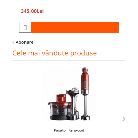
345.00Lei
208
Abonare
Cele mai vândute produse
Pasator Kenwood