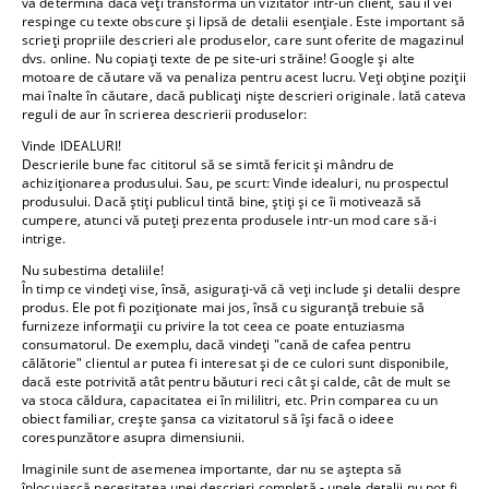
va determina dacă veți transforma un vizitator într-un client, sau îl vei
respinge cu texte obscure și lipsă de detalii esențiale. Este important să
scrieți propriile descrieri ale produselor, care sunt oferite de magazinul
dvs. online. Nu copiați texte de pe site-uri străine! Google și alte
motoare de căutare vă va penaliza pentru acest lucru. Veți obține poziții
mai înalte în căutare, dacă publicați niște descrieri originale. Iată cateva
reguli de aur în scrierea descrierii produselor:
Vinde IDEALURI!
Descrierile bune fac cititorul să se simtă fericit și mândru de
achiziționarea produsului. Sau, pe scurt: Vinde idealuri, nu prospectul
produsului. Dacă știți publicul tintă bine, știți și ce îi motivează să
cumpere, atunci vă puteți prezenta produsele intr-un mod care să-i
intrige.
Nu subestima detaliile!
În timp ce vindeți vise, însă, asigurați-vă că veți include și detalii despre
produs. Ele pot fi poziționate mai jos, însă cu siguranță trebuie să
furnizeze informații cu privire la tot ceea ce poate entuziasma
consumatorul. De exemplu, dacă vindeți "cană de cafea pentru
călătorie" clientul ar putea fi interesat și de ce culori sunt disponibile,
dacă este potrivită atât pentru băuturi reci cât și calde, cât de mult se
va stoca căldura, capacitatea ei în mililitri, etc. Prin comparea cu un
obiect familiar, crește șansa ca vizitatorul să își facă o ideee
corespunzătore asupra dimensiunii.
Imaginile sunt de asemenea importante, dar nu se aștepta să
înlocuiască necesitatea unei descrieri completă - unele detalii nu pot fi