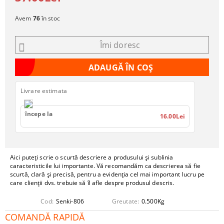
Avem
76
în stoc
Îmi doresc
Livrare estimata
începe la
16.00Lei
Aici puteți scrie o scurtă descriere a produsului și sublinia
caracteristicile lui importante. Vă recomandăm ca descrierea să fie
scurtă, clară și precisă, pentru a evidenția cel mai important lucru pe
care clienții dvs. trebuie să îl afle despre produsul descris.
Cod:
Senki-806
Greutate:
0.500
Kg
COMANDĂ RAPIDĂ