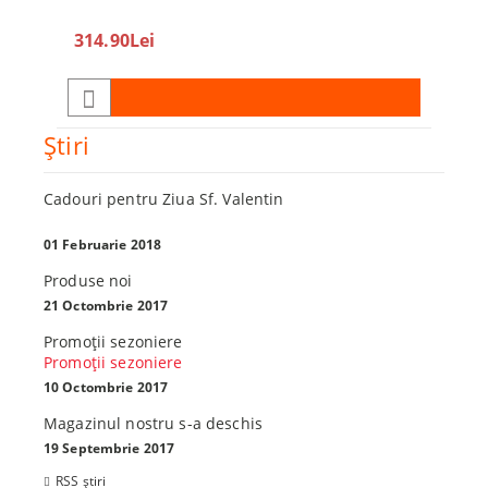
360
314.90Lei
450.0
Ştiri
Cadouri pentru Ziua Sf. Valentin
01 Februarie 2018
Produse noi
21 Octombrie 2017
Promoţii sezoniere
Promoţii sezoniere
10 Octombrie 2017
Magazinul nostru s-a deschis
19 Septembrie 2017
RSS știri