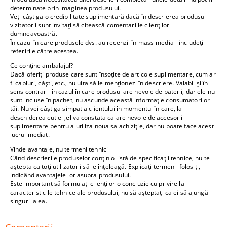
determinate prin imaginea produsului.
Veți câștiga o credibilitate suplimentară dacă în descrierea produsul
vizitatorii sunt invitați să citească comentariile clienților
dumneavoastră.
În cazul în care produsele dvs. au recenzii în mass-media - includeți
referirile către acestea.
Ce conține ambalajul?
Dacă oferiți produse care sunt însoțite de articole suplimentare, cum ar
fi cabluri, căști, etc., nu uita să le menționezi în descriere. Valabil și în
sens contrar - în cazul în care produsul are nevoie de baterii, dar ele nu
sunt incluse în pachet, nu ascunde această informație consumatorilor
tăi. Nu vei câștiga simpatia clientului în momentul în care, la
deschiderea cutiei ,el va constata ca are nevoie de accesorii
suplimentare pentru a utiliza noua sa achiziție, dar nu poate face acest
lucru imediat.
Vinde avantaje, nu termeni tehnici
Când descrierile produselor conțin o listă de specificații tehnice, nu te
aștepta ca toți utilizatorii să le înțeleagă. Explicați termenii folosiți,
indicând avantajele lor asupra produsului.
Este important să formulați clienților o concluzie cu privire la
caracteristicile tehnice ale produsului, nu să așteptați ca ei să ajungă
singuri la ea.