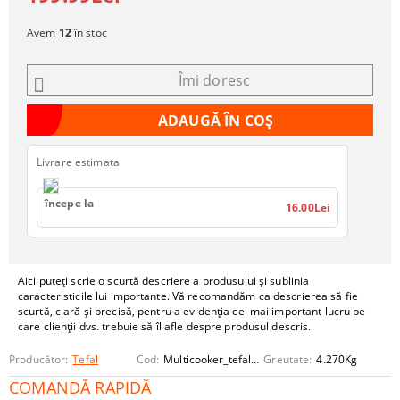
Avem
12
în stoc
Îmi doresc
Livrare estimata
începe la
16.00Lei
Aici puteți scrie o scurtă descriere a produsului și sublinia
caracteristicile lui importante. Vă recomandăm ca descrierea să fie
scurtă, clară și precisă, pentru a evidenția cel mai important lucru pe
care clienții dvs. trebuie să îl afle despre produsul descris.
Producător:
Tefal
Cod:
Multicooker_tefal7in1
Greutate:
4.270
Kg
COMANDĂ RAPIDĂ