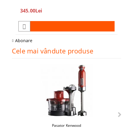
345.00Lei
208
Abonare
Cele mai vândute produse
Pasator Kenwood