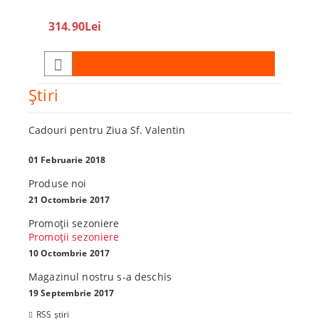
360
314.90Lei
450.0
Ştiri
Cadouri pentru Ziua Sf. Valentin
01 Februarie 2018
Produse noi
21 Octombrie 2017
Promoţii sezoniere
Promoţii sezoniere
10 Octombrie 2017
Magazinul nostru s-a deschis
19 Septembrie 2017
RSS știri