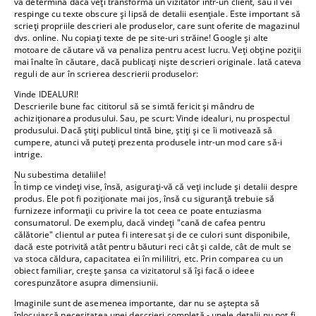
va determina dacă veți transforma un vizitator într-un client, sau îl vei
respinge cu texte obscure și lipsă de detalii esențiale. Este important să
scrieți propriile descrieri ale produselor, care sunt oferite de magazinul
dvs. online. Nu copiați texte de pe site-uri străine! Google și alte
motoare de căutare vă va penaliza pentru acest lucru. Veți obține poziții
mai înalte în căutare, dacă publicați niște descrieri originale. Iată cateva
reguli de aur în scrierea descrierii produselor:
Vinde IDEALURI!
Descrierile bune fac cititorul să se simtă fericit și mândru de
achiziționarea produsului. Sau, pe scurt: Vinde idealuri, nu prospectul
produsului. Dacă știți publicul tintă bine, știți și ce îi motivează să
cumpere, atunci vă puteți prezenta produsele intr-un mod care să-i
intrige.
Nu subestima detaliile!
În timp ce vindeți vise, însă, asigurați-vă că veți include și detalii despre
produs. Ele pot fi poziționate mai jos, însă cu siguranță trebuie să
furnizeze informații cu privire la tot ceea ce poate entuziasma
consumatorul. De exemplu, dacă vindeți "cană de cafea pentru
călătorie" clientul ar putea fi interesat și de ce culori sunt disponibile,
dacă este potrivită atât pentru băuturi reci cât și calde, cât de mult se
va stoca căldura, capacitatea ei în mililitri, etc. Prin comparea cu un
obiect familiar, crește șansa ca vizitatorul să își facă o ideee
corespunzătore asupra dimensiunii.
Imaginile sunt de asemenea importante, dar nu se aștepta să
înlocuiască necesitatea unei descrieri completă - unele detalii nu pot fi